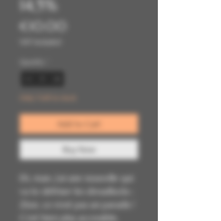
14,5%
Price
€10.00
VAT Included
Quantity
*
Only 5 left in stock
Add to Cart
Buy Now
Eh, man, j’ai une nouvelle qui
va te défriser les dreadlocks :
Zion, ce n’est pas un paradis !
C’est bien plus accessible,