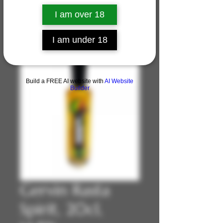
I am over 18
I am under 18
Build a FREE AI website with
AI Website
Builder
Gervin Rasta
Spirit, 20cl,