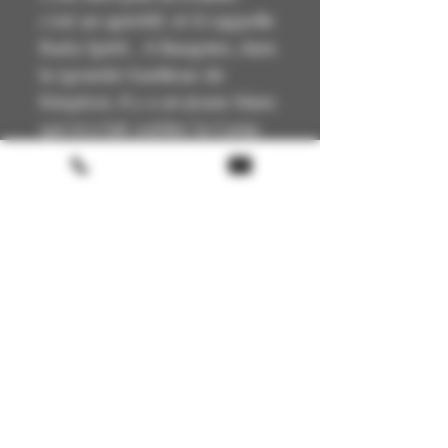
c’est un apéritif, et il s’appelle
Rasta Spirit… A Baugnies, dans
la (grande) banlieue de
Kingston, il y a un jeune blanc
qui m’a fait oublier la Ganja.
Maintenant, je carbure à la
pomme et au citron vert.
Moins de fumée et plus de
fruits : finalement, man, c’est
cool la transition écologique !
Terms & conditions
Return policy
FAQ