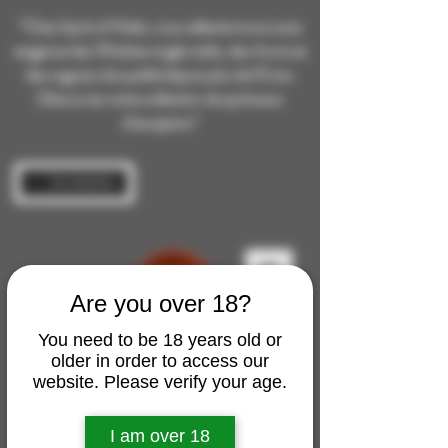
“Chez Spirit of Malts, nous sélectionnons avec
exigence des Whiskies single malts, des rhums et
des cognacs de qualité depuis plus de 10 ans.
Découvrez notre collection de spiritueux
d’exception”
Se connecter
Are you over 18?
You need to be 18 years old or
older in order to access our
website. Please verify your age.
I am over 18