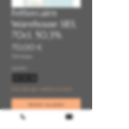
Fettercairn
Warehouse SB3,
70cl, 50,3%
Prix
70,00 €
TVA Incluse
Quantité
*
Il ne reste que 1 article(s) en stock
Ajouter au panier
Commander et payer