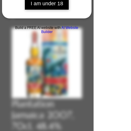
I am under 18
Build a FREE AI website with
AI Website
Builder
Plantation
Jamaica 2007,
70cl, 48.4%