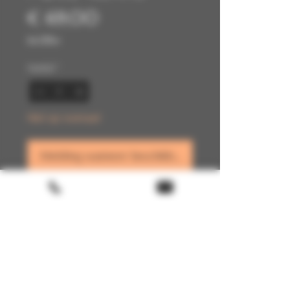
Prijs
€ 69,00
incl.Btw
Aantal
*
Niet op voorraad
Melding wanneer beschikbaar
Terms & conditions
Return policy
FAQ
Gift Card