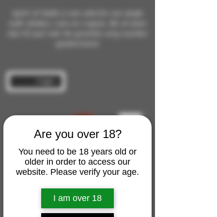
Spirit of Malts is een selectie van single
malt whisky's, rum en cognac die al meer
dan 10 jaar met de grootste zorg worden
geselecteerd.
Inloggen
Are you over 18?
You need to be 18 years old or
older in order to access our
website. Please verify your age.
I am over 18