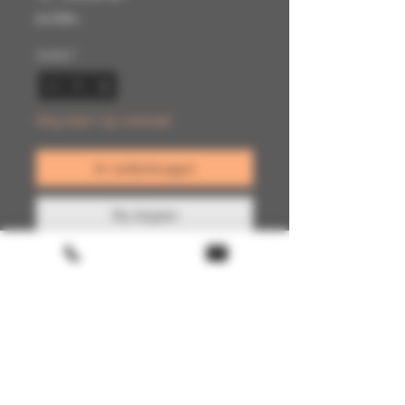
incl.Btw
Aantal
*
Nog maar 1 op voorraad
In winkelwagen
Nu kopen
Terms & conditions
Return policy
FAQ
Gift Card