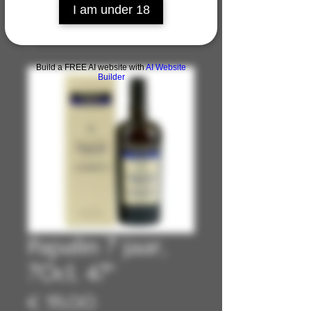
I am under 18
Build a FREE AI website with
AI Website
Builder
Papalin 7 jaar,
70cl, 47°
Prijs
€ 55,00