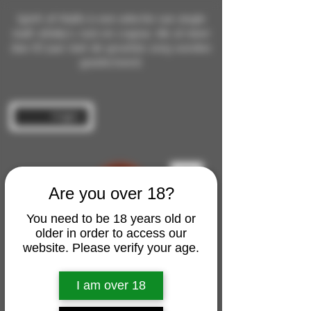
Spirit of Malts is een selectie van single
malt whisky's, rum en cognac die al meer
dan 10 jaar met de grootste zorg worden
geselecteerd.
Inloggen
Are you over 18?
You need to be 18 years old or
older in order to access our
website. Please verify your age.
I am over 18