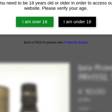
ou need to be 18 years old or older in order to access o
website. Please verify your age.
I am over 18
I am under 18
Build a FREE AI website with
AI Website Builder
Jura Pro
PRV1332,
Pri
€ 50,00
incl.Btw
Aantal
*