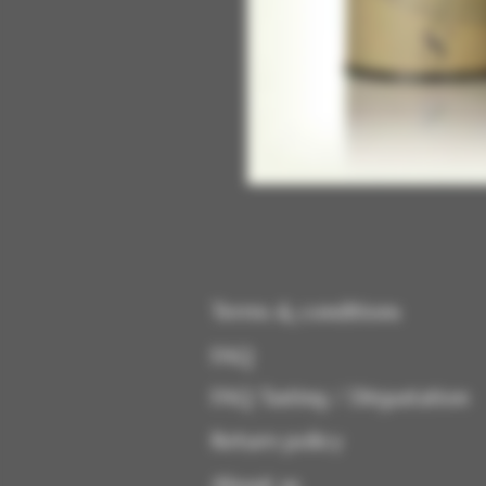
Terms & conditions
FAQ
FAQ Tasting / Dégustation
Return policy
About us