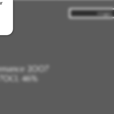
ur
Inloggen
venance 2007
 70Cl, 46%
js