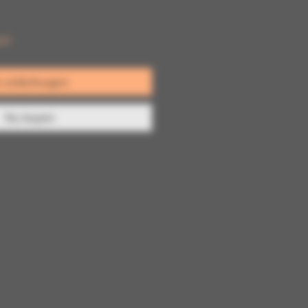
aad
n winkelwagen
Nu kopen