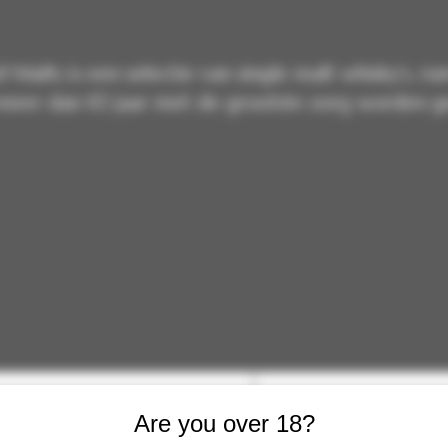
of Malts is een selectie van single malt whisky's, r
meer dan 10 jaar met de grootste zorg worden ge
RHUM SHOP
ARMAGNAC 
Are you over 18?