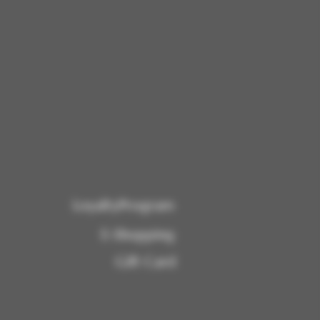
LoyaltyProgram
E-Shopping
Gift Card