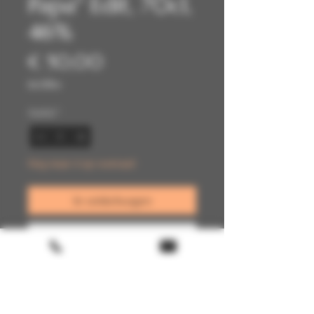
Papa" Edit, 70cl,
46%
Prijs
€ 50,00
incl.Btw
Aantal
*
Nog maar 4 op voorraad
In winkelwagen
Nu kopen
Terms & conditions