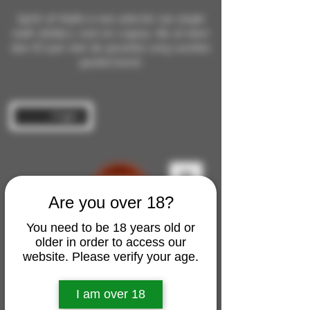
Spirit of Malts is een selectie van single
malt whisky's, rum en cognac die al meer
dan 10 jaar met de grootste zorg worden
geselecteerd.
Inloggen
Are you over 18?
You need to be 18 years old or
older in order to access our
website. Please verify your age.
I am over 18