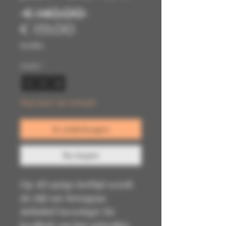
Normale
 € 140,00 
Verkoopprijs
prijs
€ 133,00
incl.Btw
Aantal
*
Nog maar 1 op voorraad
In winkelwagen
Nu kopen
Op 40-jarige leeftijd wordt
de stijl van Armagnac
definitief bevestigd. De
kwaliteit van het gebruikte