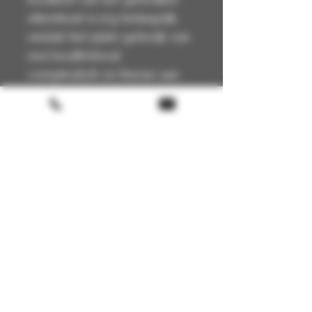
eikenhout is erg belangrijk,
omdat het juiste gebruik van
een kwaliteitsvat
complexiteit en finesse aan
de Armagnac zal geven,
elementen die na 40 jaar in
contact met het hout zeker
kunnen worden beoordeeld
en gewaardeerd.
Terms & conditions
Return policy
FAQ
Gift Card