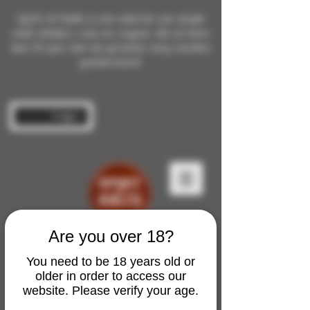
Spirit of Malts is een selectie van single
malt whisky's, rum en cognac die al meer
dan 10 jaar met de grootste zorg worden
geselecteerd.
Inloggen
Are you over 18?
You need to be 18 years old or
older in order to access our
website. Please verify your age.