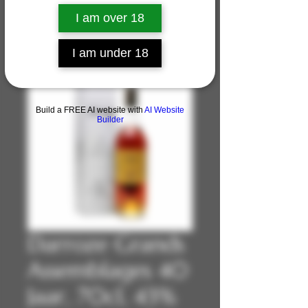
I am over 18
I am under 18
Build a FREE AI website with
AI Website
Builder
Darroze Grands
Assemblages 40
Jaar, 70cl, 43%