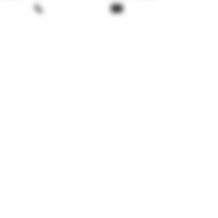
Technical Details
🏴
Scotland
📍
Islay
🥃
Blended Malt
🔥
Peated
Terms & conditions
🍯
Ex-bourbon casks
🧪
44.2% – Non-chill filtered
Return policy
🥃
Natural colour
FAQ
🏷️
Limited Edition
Gift Card
About us
🚚 Shipping available in BE, FR, IT, ES,
PT, DE, NL & LUX
LoyaltyProgram
E-Shopping
FAQ Tasting / Dégustation