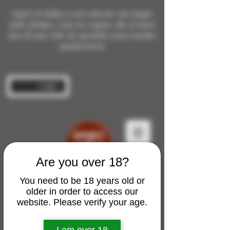
Spirit of Malts is een selectie van single
malt whisky's, rum en cognac die al meer
dan 10 jaar met de grootste zorg worden
geselecteerd.
Inloggen
Are you over 18?
You need to be 18 years old or
older in order to access our
website. Please verify your age.
I am over 18