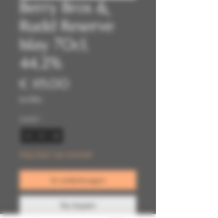
Berry Bros &
Rudd Reserve
Islay 70cl,
44,2%
Prijs
€ 115,00
incl.Btw
Aantal
*
Nog maar 1 op voorraad
In winkelwagen
Nu kopen