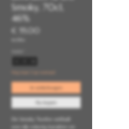
Smoky, 70cl,
46%
Prijs
€ 55,00
incl.Btw
Aantal
*
Nog maar 2 op voorraad
In winkelwagen
Nu kopen
De Smoky Twelve onthult
een rijk rokerig karakter en