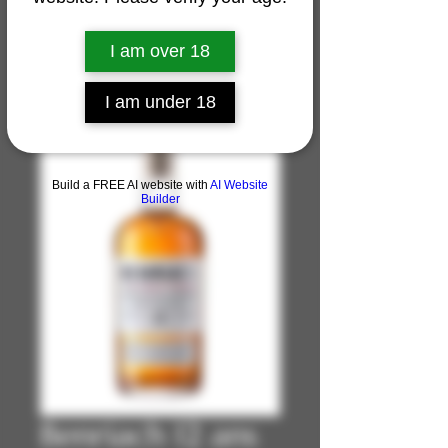
I am over 18
I am under 18
Build a FREE AI website with
AI Website
Builder
Benriach 12 ans