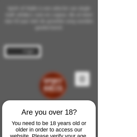
Spirit of Malts is een selectie van single
malt whisky's, rum en cognac die al meer
dan 10 jaar met de grootste zorg worden
geselecteerd.
Inloggen
Are you over 18?
You need to be 18 years old or
older in order to access our
website. Please verify your age.