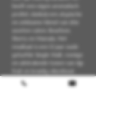
heeft een eigen aromatisch
profiel, dankzij een atypische
en zeldzame blend van drie
soorten vaten: Bourbon,
Sherry en Marsala. Het
resultaat is een 12 jaar oude
geturfde Single Malt, romige
en uitstralende tonen van rijp
fruit en kruidig eikenhout,
maar ook zoete en rokerige
aroma's, met een afdronk van
cacao en gerookte
sinaasappel.
Technical Details
🏴
Scotland